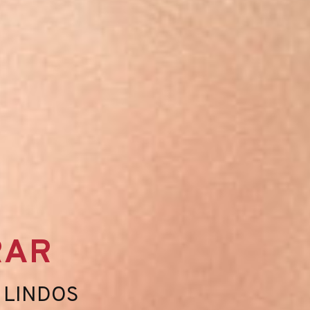
RAR
OS
 LINDOS