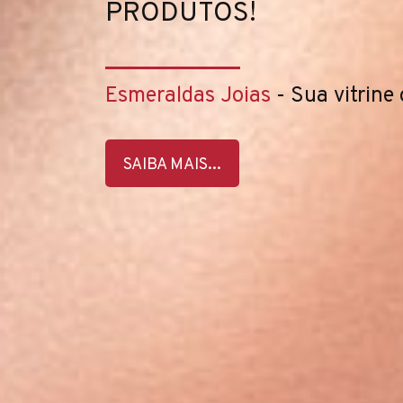
EXCLUSIVOS!
PRODUTOS!
Conheça nossos mais recentes
Esmeraldas Joias
- Sua vitrine 
EU QUERO!
SAIBA MAIS...