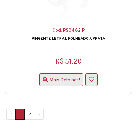
Cod: PS0482 P
PINGENTE LETRA L FOLHEADO A PRATA
R$ 31,20
Mais Detalhes!
‹
1
2
›