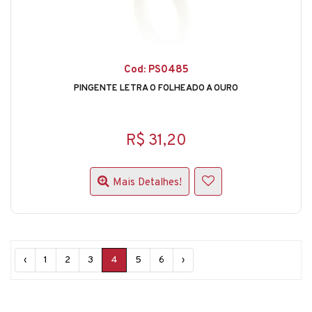
Cod: PS0485
PINGENTE LETRA O FOLHEADO A OURO
R$ 31,20
Mais Detalhes!
‹
1
2
3
4
5
6
›